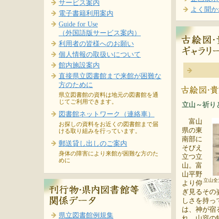
サービス案内
よく聞か
電子書籍利用案内
Guide for Use
（外国語版サービス案内）
利用者の皆様へのお願い
個人情報の取扱いについて
館内施設案内
直接県立図書館まで来館が困難な
方のために
県立図書館の資料は地元の図書館を通
じてご利用できます。
立山～祈り
図書館ネットワーク（連絡車）
富山
お探しの資料をお近くの図書館まで届
県の東
ける取り組みを行っています。
南部に
郵送貸し出しのご案内
そびえ
身体の障害により来館が困難な方のた
立つ立
めに
山。富
山平野
立山全
より仰
ぎ見るその
しさを持っ
は、神が宿
県立図書館例規集
れ、山容の