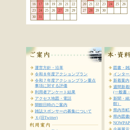
16
17
18
19
20
21
22
20
21
22
23
24
25
26
23
24
25
26
27
28
29
27
28
29
30
30
31
運営方針・沿革
図書・雑
令和８年度アクションプラン
インター
令和７年度アクションプラン重点
新着案内
事項に対する評価
週間新着
利用者アンケート結果
(一般書
アクセス地図・電話
新聞・縮
館）
開館日時のご案内
県内市町
雑誌スポンサーの募集について
県内図書
Ｘ(旧Twitter)
NOWPA
企画展示