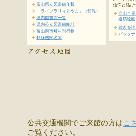
富山県立図書館年報
信仰と結び
「ライブラリィとやま」（館報）
立山全景
県内図書館一覧
道筋絵図
県内公立図書館統計
続きを読
富山県市町村刊行物
バックナ
類縁機関名簿
公共交通機関でご来館の方は
こ
ご覧ください。