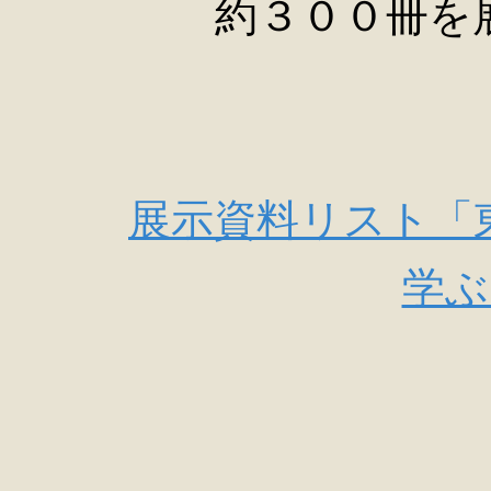
約３００冊を
展示資料リスト「
学ぶ