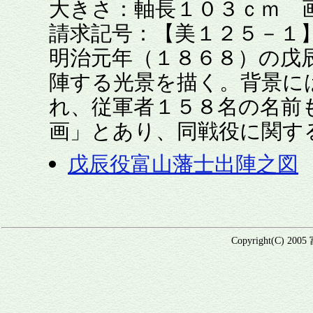
大きさ：軸長１０３ｃｍ 
請求記号：【美１２５－１
明治元年（１８６８）の戊
陣する光景を描く。背景に
れ、従軍者１５８名の名前
画」とあり、同戦役に関す
戊辰役富山藩士出陣之図
Copyright(C) 200