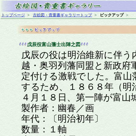
トップページ
>
古絵図・貴重書ギャラリートップ
>
ピックアップ
>
戊辰役富山藩士出陣之図
戊辰の役は明治維新に伴う
越・奥羽列藩同盟と新政府
定付ける激戦でした。富山
するため、１８６８年（明
４月１８日、第一陣が富山
製作者：幽春／画
年代：〔明治初年〕
数量：１軸